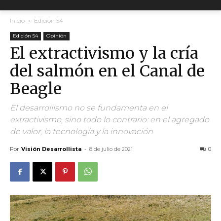
Inicio
Edición 54
Edición 54
Opinión
El extractivismo y la cría
del salmón en el Canal de
Beagle
El desarrollismo no se fundamenta en el
extractivismo, sino todo lo contrario: en el agregado
de valor, la tecnología y la innovación
Por
Visión Desarrollista
-
8 de julio de 2021
0