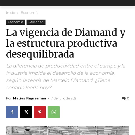
Inicio
Economía
Economía
Edición 54
La vigencia de Diamand y
la estructura productiva
desequilibrada
La diferencia de productividad entre el campo y la
industria impide el desarrollo de la economía,
según la teoría de Marcelo Diamand. ¿Tiene
sentido leerla hoy?
Por
Matías Rajnerman
-
7 de julio de 2021
0