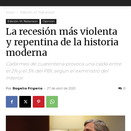
Inicio
Edición 41: Natanson
Edición 41: Natanson
Opinión
La recesión más violenta
y repentina de la historia
moderna
Cada mes de cuarentena provoca una caída entre
el 2% y el 3% del PBI, según el exministro del
Interior
Por
Rogelio Frigerio
-
27 de abril de 2020
0