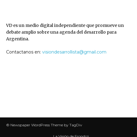
VD
VD es un medio digital independiente que promueve un
debate amplio sobre una agenda del desarrollo para
Argentina.
Contactanos en:
visiondesarrollista@gmail.com
SEGUINOS
© Newspaper WordPress Theme by TagDiv
La Visión de Frondizi