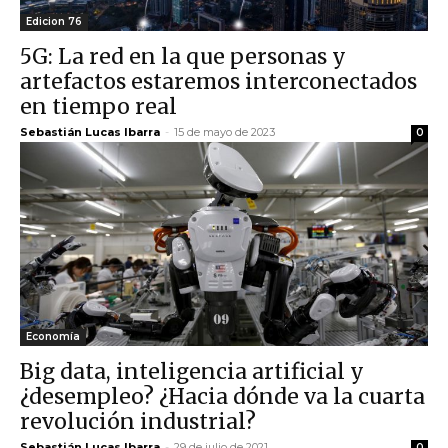
Edicion 76
5G: La red en la que personas y
artefactos estaremos interconectados
en tiempo real
Sebastián Lucas Ibarra
-
15 de mayo de 2023
0
Economía
Big data, inteligencia artificial y
¿desempleo? ¿Hacia dónde va la cuarta
revolución industrial?
Sebastián Lucas Ibarra
-
29 de julio de 2021
0