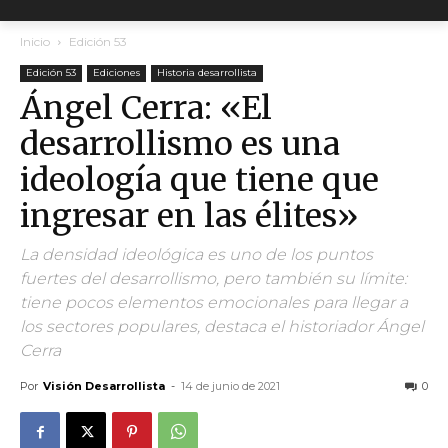
Inicio
Edición 53
Edición 53
Ediciones
Historia desarrollista
Ángel Cerra: «El
desarrollismo es una
ideología que tiene que
ingresar en las élites»
La densidad ideológica es uno de los puntos
fuertes del desarrollismo, pero también su límite:
tiene pocos elementos emocionales para llegar a
los sectores populares, destaca el historiador Ángel
Cerra
Por
Visión Desarrollista
-
14 de junio de 2021
0