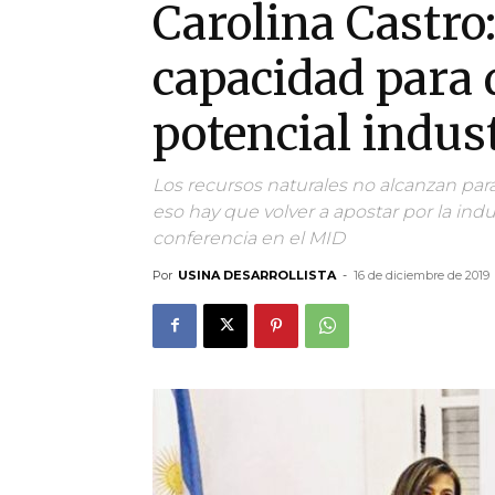
Carolina Castr
capacidad para 
potencial indus
Los recursos naturales no alcanzan para
eso hay que volver a apostar por la indu
conferencia en el MID
Por
USINA DESARROLLISTA
-
16 de diciembre de 2019