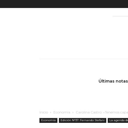
Últimas notas
Inicio
Economía
Carolina Castro: «Tenemos capac
Economía
Edición N°37: Fernando Stefani
La agenda de