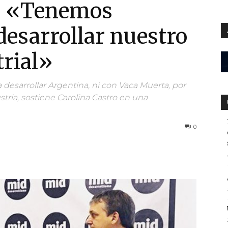
o: «Tenemos
desarrollar nuestro
trial»
 desarrollar Argentina, ni con Vaca Muerta, por
stria, sostiene Carolina Castro en una
0