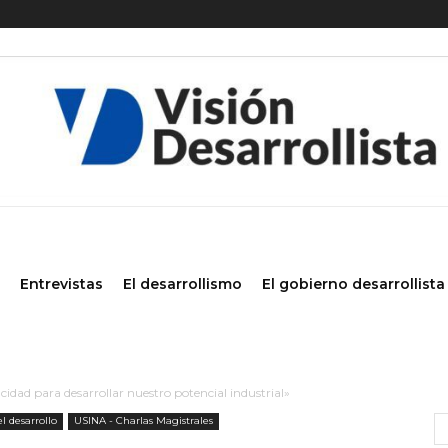
Entrevistas
El desarrollismo
El gobierno desarrollista
idad para desarrollar nuestro potencial industrial»
l desarrollo
USINA - Charlas Magistrales