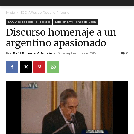
Inicio
100 Años de Rogelio Frigerio
100 Años de Rogelio Frigerio
Edición N°7: Ponce de León
Discurso homenaje a un
argentino apasionado
Por
Raúl Ricardo Alfonsín
-
12 de septiembre de 2015
0