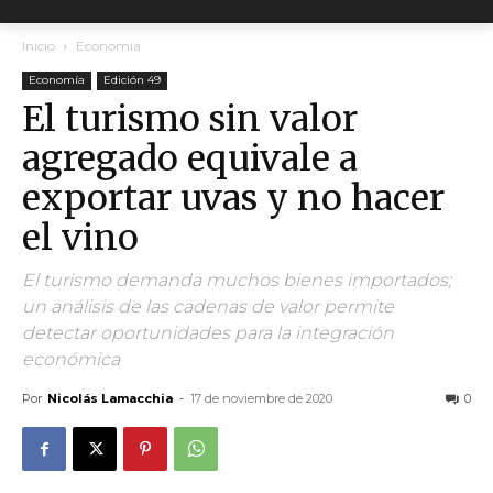
Inicio
Economía
Economía
Edición 49
El turismo sin valor
agregado equivale a
exportar uvas y no hacer
el vino
El turismo demanda muchos bienes importados;
un análisis de las cadenas de valor permite
detectar oportunidades para la integración
económica
Por
Nicolás Lamacchia
-
17 de noviembre de 2020
0