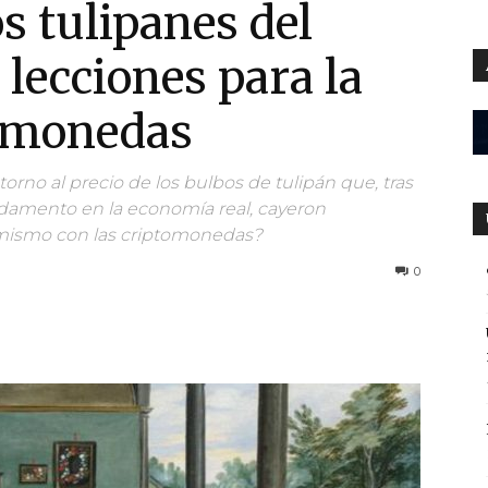
s tulipanes del
 lecciones para la
tomonedas
orno al precio de los bulbos de tulipán que, tras
ndamento en la economía real, cayeron
 mismo con las criptomonedas?
0