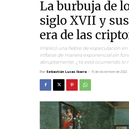
La burbuja de lo
siglo XVII y sus
era de las crip
Implicó una fiebre de especulación en t
inflarse de manera exponencial sin fu
abruptamente. ¿Ya está ocurriendo lo
Por
Sebastián Lucas Ibarra
-
15 de diciembre de 2022