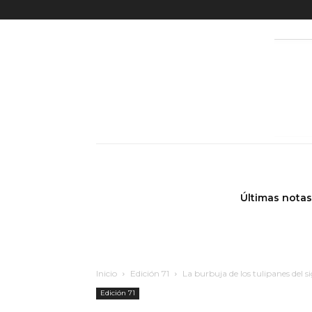
Últimas notas
Inicio
Edición 71
La burbuja de los tulipanes del sig
Edición 71