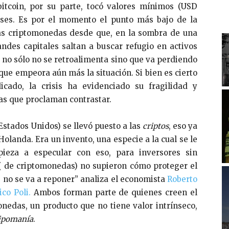
itcoin, por su parte, tocó valores mínimos (USD
meses. Es por el momento el punto más bajo de la
as criptomonedas desde que, en la sombra de una
ndes capitales saltan a buscar refugio en activos
 no sólo no se retroalimenta sino que va perdiendo
 que empeora aún más la situación. Si bien es cierto
icado, la crisis ha evidenciado su fragilidad y
as que proclaman contrastar.
Estados Unidos) se llevó puesto a las
criptos
, eso ya
Holanda. Era un invento, una especie a la cual se le
ieza a especular con eso, para inversores sin
( de criptomonedas) no supieron cómo proteger el
e no se va a reponer” analiza el economista
Roberto
co Poli.
Ambos forman parte de quienes creen el
nedas, un producto que no tiene valor intrínseco,
lipomanía
.