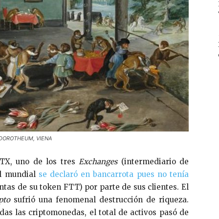
ven DOROTHEUM, VIENA
FTX, uno de los tres
Exchanges
(intermediario de
el mundial
se declaró en bancarrota pues no tenía
ntas de su token FTT) por parte de sus clientes. El
pto
sufrió una fenomenal destrucción de riqueza.
das las criptomonedas, el total de activos pasó de