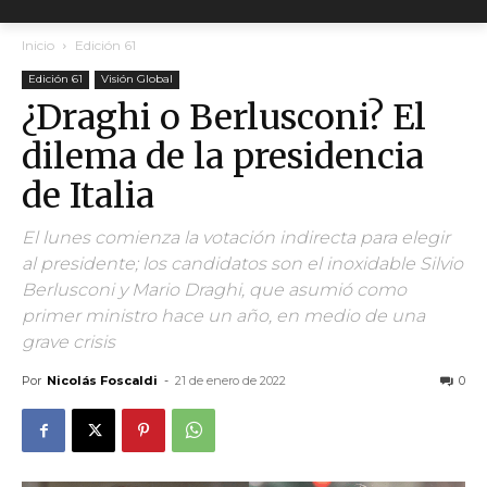
Inicio
Edición 61
Edición 61
Visión Global
¿Draghi o Berlusconi? El
dilema de la presidencia
de Italia
El lunes comienza la votación indirecta para elegir
al presidente; los candidatos son el inoxidable Silvio
Berlusconi y Mario Draghi, que asumió como
primer ministro hace un año, en medio de una
grave crisis
Por
Nicolás Foscaldi
-
21 de enero de 2022
0