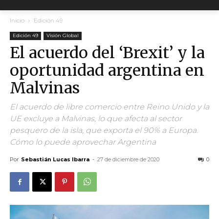
Inicio
Edición 49
Edición 49
Visión Global
El acuerdo del ‘Brexit’ y la
oportunidad argentina en
Malvinas
El acuerdo de libre comercio entre Reino Unido y la
UE excluye a Malvinas, lo que afecta al sector
pesquero de la isla, que exporta el 90% a Europa.
Cómo lo puede aprovechar Argentina
Por
Sebastián Lucas Ibarra
-
27 de diciembre de 2020
0