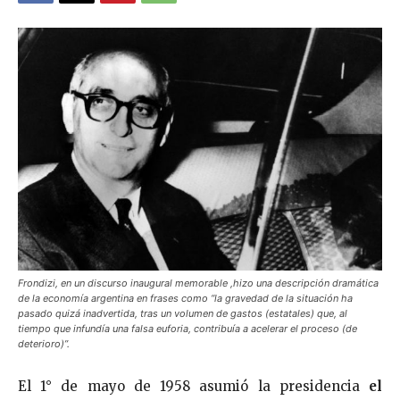
Frondizi, en un discurso inaugural memorable ,hizo una descripción dramática
de la economía argentina en frases como “la gravedad de la situación ha
pasado quizá inadvertida, tras un volumen de gastos (estatales) que, al
tiempo que infundía una falsa euforia, contribuía a acelerar el proceso (de
deterioro)”.
El 1° de mayo de 1958 asumió la presidencia
el