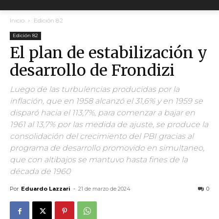
Inicio
Edición 82
Edición 82
El plan de estabilización y
desarrollo de Frondizi
Luego de las turbulencias producidas por la
inflación, que en 1958 alcanzó el 31,6% y en 1959 se
disparó hacia el 113,7%, para comenzar a bajar en
1961 al 13,7% por las medida de ajuste, se produce la
consolidación del crecimiento del PBI gracias al
programa de desarrollo promovido en simultaneo,
que con altibajos se mantuvo hasta fines de la
década de 1960
Por
Eduardo Lazzari
-
21 de marzo de 2024
0