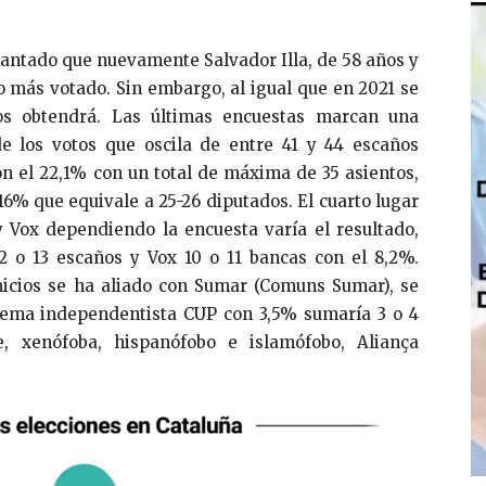
lantado que nuevamente Salvador Illa, de 58 años y
o más votado. Sin embargo, al igual que en 2021 se
os obtendrá. Las últimas encuestas marcan una
 de los votos que oscila de entre 41 y 44 escaños
n el 22,1% con un total de máxima de 35 asientos,
6% que equivale a 25-26 diputados. El cuarto lugar
y Vox dependiendo la encuesta varía el resultado,
2 o 13 escaños y Vox 10 o 11 bancas con el 8,2%.
icios se ha aliado con Sumar (Comuns Sumar), se
stema independentista CUP con 3,5% sumaría 3 o 4
, xenófoba, hispanófobo e islamófobo, Aliança