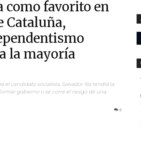
a como favorito en
e Cataluña,
dependentismo
ía la mayoría
l candidato socialista, Salvador Illa tendrá la
ormar gobierno o se corre el riesgo de una
0