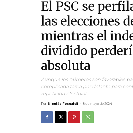
El PSC se perfil
las elecciones d
mientras el in
dividido perder
absoluta
Aunque los números son favorables para e
complicada tarea por delante para conf
repetición electoral
Por
Nicolás Foscaldi
-
8 de mayo de 2024