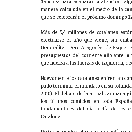
Sánchez para acaparar la atención, al
manera calculada en el medio de la ca
que se celebrarán el próximo domingo 1
Más de 5,4 millones de catalanes está
efectuarse el año que viene, sin emb
Generalitat, Pere Aragonès, de Esquerra
presupuestos del corriente año ante l
que nuclea a las fuerzas de izquierda, de
Nuevamente los catalanes enfrentan comi
pudo terminar el mandato en su totalidad
2010). El debate de la actual campaña g
los últimos comicios en toda España
fundamentales del día a día de los c
Cataluña.
De todos modos, el panorama político en