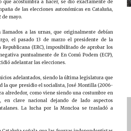
go que acostumbra a hacer, se dio exactamente de
mpaña de las elecciones autonómicas en Cataluña,
2 de mayo.
n llamados a las urnas, que originalmente debían
argo, el pasado 13 de marzo el presidente de la
 Republicana (ERC), imposibilitado de aprobar los
a negativa puntualmente de En Comú Podem (ECP),
cidió adelantar las elecciones.
cios adelantados, siendo la última legislatura que
 la que presidio el socialista, José Montilla (2006-
ira alrededor, como viene siendo una costumbre en
, en clave nacional dejando de lado aspectos
atalanes. La lucha por la Moncloa se trasladó a
 Cataluña señala que las fuerzas independentistas