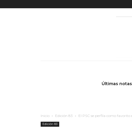
Últimas notas
Inicio
Edición 83
El PSC se perfila como favorito 
Edición 83