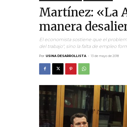
Martínez: «La 
manera desalien
El economista sostiene que el problem
del trabajo", sino la falta de empleo for
Por
USINA DESARROLLISTA
-
13 de mayo de 2018