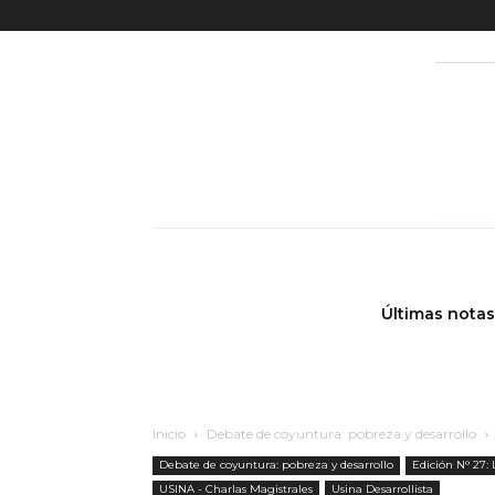
Últimas notas
Inicio
Debate de coyuntura: pobreza y desarrollo
Debate de coyuntura: pobreza y desarrollo
Edición N° 27:
USINA - Charlas Magistrales
Usina Desarrollista