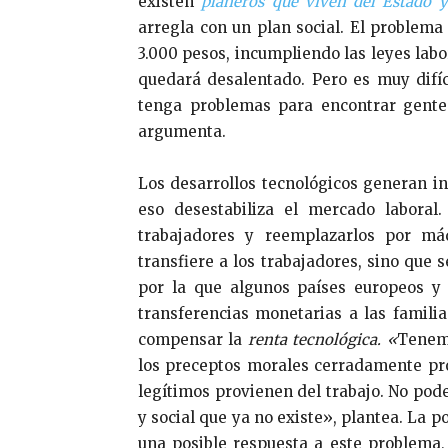
existen
planeros
que viven del Estado y
arregla con un plan social. El problema
3.000 pesos, incumpliendo las leyes labor
quedará desalentado. Pero es muy difíc
tenga problemas para encontrar gente
argumenta.
Los desarrollos tecnológicos generan i
eso desestabiliza el mercado laboral
trabajadores y reemplazarlos por má
transfiere a los trabajadores, sino que 
por la que algunos países europeos y
transferencias monetarias a las famili
compensar la
renta tecnológica. «
Tenemo
los preceptos morales cerradamente pro
legítimos provienen del trabajo. No po
y social que ya no existe», plantea. La p
una posible respuesta a este problema,