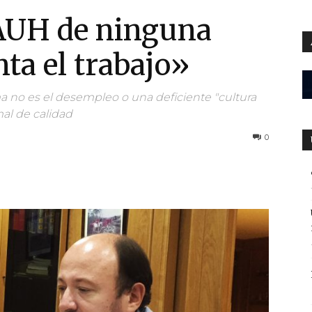
AUH de ninguna
ta el trabajo»
a no es el desempleo o una deficiente "cultura
mal de calidad
0