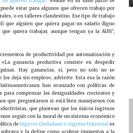
 no quieren trabajar
.
«
Nadie en su sano juicio se
 puede estar para algunos que ofrecen trabajo por
ales, o en talleres clandestino. Ese tipo de trabajo
il que alguien que quiera pagar un salario digno
 que quiera trabajar, aunque tengan ya la AUH”,
ncrementos de productividad por automatización y
. «La ganancia productiva consiste en despedir
quinas. Hay ganancias, sí, pero no solo no se
se los deja sin empleo», advierte. Esta esa la razón
 latinoamericanos han avanzado con políticas de
as para compensar las desigualdades crecientes y
s que preguntarnos si está bien manejarnos con
ductivistas, que plantean que los únicos ingresos
demos seguir con la moral de un sistema económico
olítica de
Ingreso Ciudadano o Ingreso Universal
es
 subraya y la define como «cobrar impuestos a la