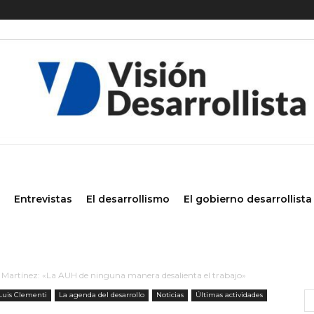
Entrevistas
El desarrollismo
El gobierno desarrollista
Martínez: «La AUH de ninguna manera desalienta el trabajo»
 Luis Clementi
La agenda del desarrollo
Noticias
Últimas actividades