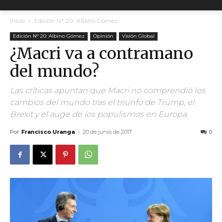
Inicio
Edición N° 20: Albino Gómez
Edición N° 20: Albino Gómez
Opinión
Visión Global
¿Macri va a contramano
del mundo?
Las críticas apuntan que Macri no comprendió los
cambios del mundo tras el triunfo de Trump, el
Brexit y el auge de los populismos en Europa
Por
Francisco Uranga
-
20 de junio de 2017
0