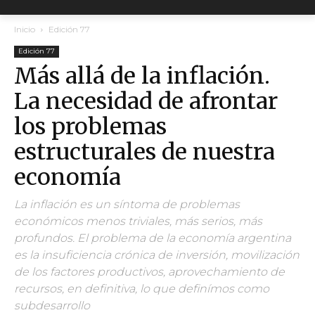
Inicio
Edición 77
Edición 77
Más allá de la inflación.
La necesidad de afrontar
los problemas
estructurales de nuestra
economía
La inflación es un síntoma de problemas
económicos menos triviales, más serios, más
profundos. El problema de la economía argentina
es la insuficiencia crónica de inversión, movilización
de los factores productivos, aprovechamiento de
recursos, en definitiva, lo que definímos como
subdesarrollo