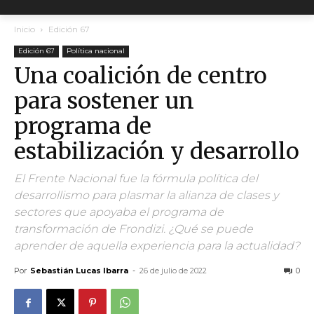
Inicio
Edición 67
Edición 67
Política nacional
Una coalición de centro
para sostener un
programa de
estabilización y desarrollo
El Frente Nacional fue la fórmula política del
desarrollismo para plasmar la alianza de clases y
sectores que apoyaba el programa de
transformación de Frondizi. ¿Qué se puede
aprender de aquella experiencia para la actualidad?
Por
Sebastián Lucas Ibarra
-
26 de julio de 2022
0