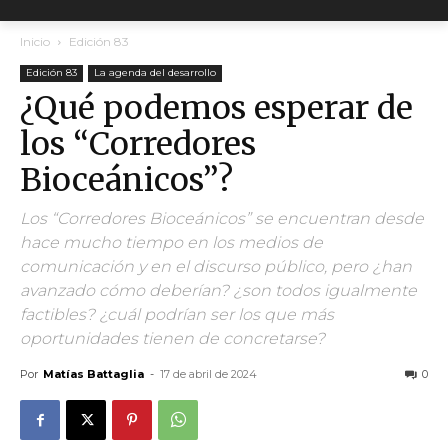
Inicio
Edición 83
Edición 83
La agenda del desarrollo
¿Qué podemos esperar de
los “Corredores
Bioceánicos”?
Los “Corredores Bioceánicos” se encuentran desde
hace mucho tiempo en los medios de
comunicación y en el discurso público, pero ¿han
avanzado cómo deberían? ¿son todos igualmente
factibles? ¿cuál podrían ser los que más
oportunidades tienen de concretarse?
Por
Matías Battaglia
-
17 de abril de 2024
0