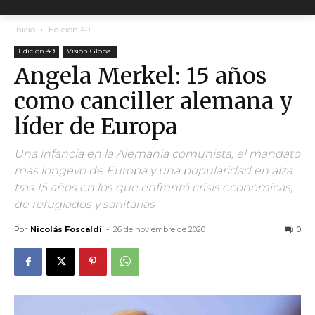
Inicio
Edición 49
Edición 49
Visión Global
Angela Merkel: 15 años
como canciller alemana y
líder de Europa
Una infancia en la Alemania comunista, el mandato
más longevo de Europa y una popularidad en alza
tras 15 años en los que enfrentó crisis económicas,
de refugiados y sanitarias
Por
Nicolás Foscaldi
-
26 de noviembre de 2020
0