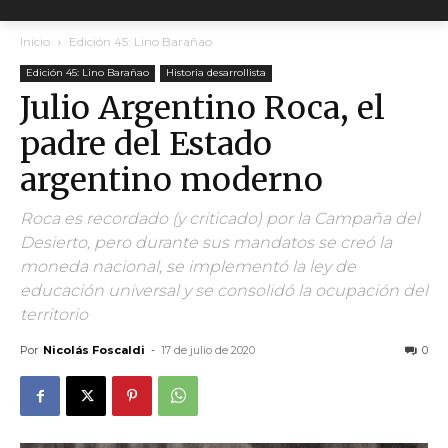
Inicio
Edición 45: Lino Barañao
Edición 45: Lino Barañao
Historia desarrollista
Julio Argentino Roca, el
padre del Estado
argentino moderno
Roca es recordado (y criticado) por la Campaña del
Desierto, pero durante sus mandatos se creó la
moneda nacional, se implementó la ley de
educación universal y se consolidó la ocupación del
territorio
Por
Nicolás Foscaldi
-
17 de julio de 2020
0